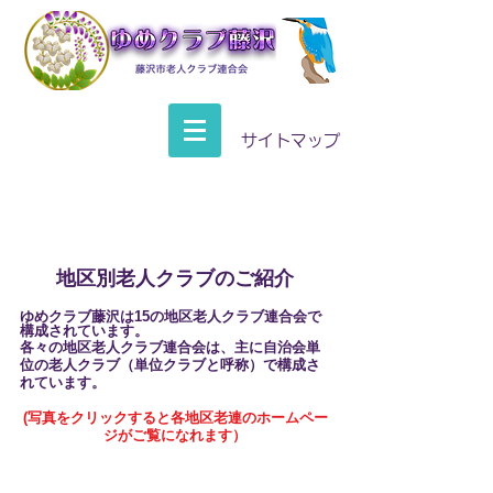
サイトマップ
地区別老人クラブのご紹介
ゆめクラブ藤沢は15の地区老人クラブ連合会で
構成されています。
各々の地区老人クラブ​連合会は、主に自治会単
位の老人クラブ（単位クラブと呼称）で構成さ
れています。
(写真をクリックすると各地区老連のホームペー
ジがご覧になれます）