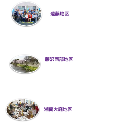
遠藤地区
藤沢西部地区
湘南大庭地区