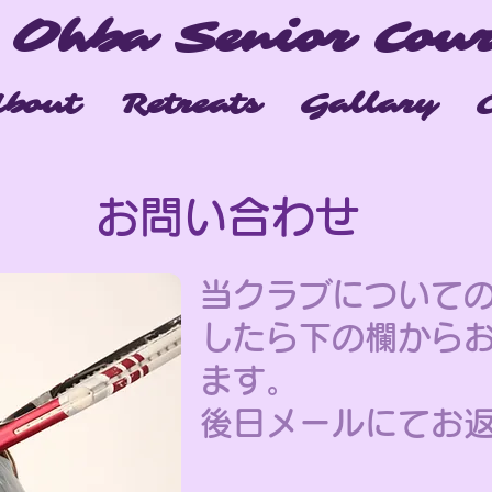
 Ohba Senior Cour
bout
Retreats
Gallary
お問い合わせ
当クラブについて
したら下の欄から
ます。
​後日メールにてお