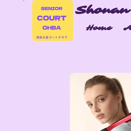
Shonan
Home
A