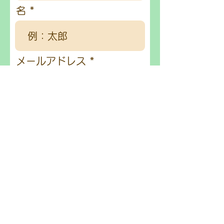
名
メールアドレス
電話番号
r
受講希望年月日
*
e
q
u
i
r
送信する
e