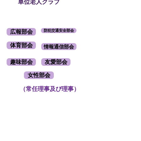
単位老人クラブ
防犯交通安全部会
広報部会
体育部会
情報通信部会
趣味部会
友愛部会
女性部会
​（常任理事及び理事）